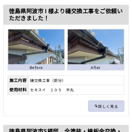
徳島県阿波市 I 様より樋交換工事をご依頼い
ただきました！
Before
After
施工内容
樋交換工事（部分）
使用材料
セキスイ １０５ 半丸
詳しく見る
徳島県阿波市S様邸 全塗装・棟板金交換・