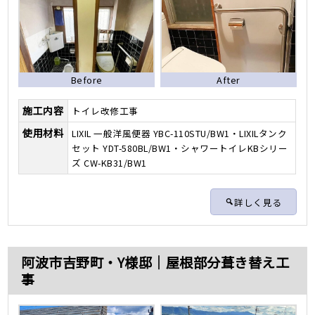
Before
After
施工内容
トイレ改修工事
使用材料
LIXIL 一般洋風便器 YBC-110STU/BW1・LIXILタンク
セット YDT-580BL/BW1・シャワートイレKBシリー
ズ CW-KB31/BW1
詳しく見る
阿波市吉野町・Y様邸｜屋根部分葺き替え工
事