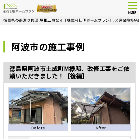
tog
nav
MENU
Skip
徳島県の雨漏り修理,屋根工事なら【株式会社明ホームプラン】,火災保険修繕
to
main
content
阿波市の施工事例
徳島県阿波市土成町M様邸、改修工事をご依
頼いただきました！【後編】
Before
After