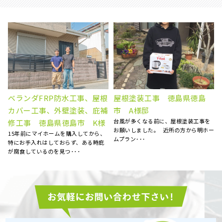
屋根葺き替え工事 瓦屋根か
屋根雨漏り補修 徳島県阿波
ら金属屋根へ 雨漏り修理
市 N様邸
天井にシミが出来ていることに気がつ
徳島県徳島市 S様
ー
き、慌てて探した明ホームプランさん
台風のあと、雨の日に雨漏りして、ホ
に点検のお願いをしました･･･
ームページで探して電話しました。 見
てもらう･･･