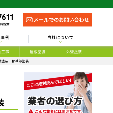
7611
 日曜定休
工事例
当社について
金工事
屋根塗装
外壁塗装
壁塗装・付帯部塗装
装