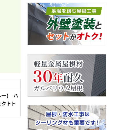
ー) ハ
ェクトト