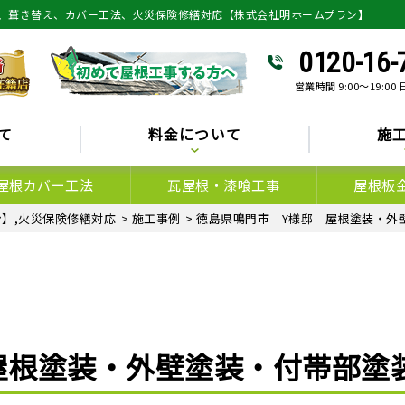
、葺き替え、カバー工法、火災保険修繕対応【株式会社明ホームプラン】
0120-16-
営業時間 9:00～19:00
て
料金について
施
屋根カバー工法
瓦屋根・漆喰工事
屋根板
】,火災保険修繕対応
>
施工事例
>
徳島県鳴門市 Y様邸 屋根塗装・外
屋根塗装・外壁塗装・付帯部塗