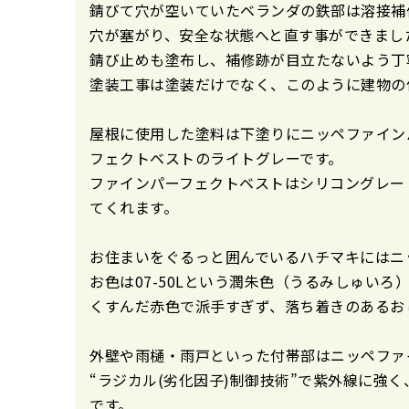
錆びて穴が空いていたベランダの鉄部は溶接補
穴が塞がり、安全な状態へと直す事ができまし
錆び止めも塗布し、補修跡が目立たないよう丁
塗装工事は塗装だけでなく、このように建物の
屋根に使用した塗料は下塗りにニッペファイン
フェクトベストのライトグレーです。
ファインパーフェクトベストはシリコングレー
てくれます。
お住まいをぐるっと囲んでいるハチマキにはニ
お色は07-50Lという潤朱色（うるみしゅいろ
くすんだ赤色で派手すぎず、落ち着きのあるお
外壁や雨樋・雨戸といった付帯部はニッペファ
“ラジカル(劣化因子)制御技術”で紫外線に強
です。