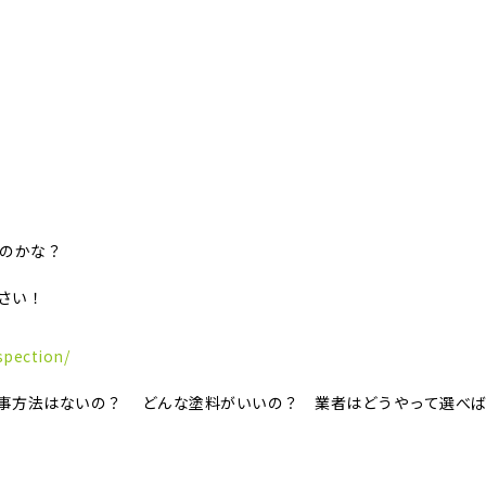
いのかな？
さい！
spection/
事方法はないの？ どんな塗料がいいの？ 業者はどうやって選べ