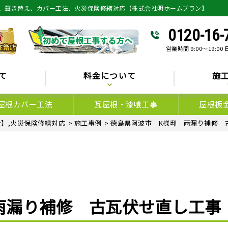
、葺き替え、カバー工法、火災保険修繕対応【株式会社明ホームプラン】
0120-16-
営業時間 9:00～19:00
て
料金について
施
屋根カバー工法
瓦屋根・漆喰工事
屋根板
】,火災保険修繕対応
>
施工事例
>
徳島県阿波市 K様邸 雨漏り補修 
雨漏り補修 古瓦伏せ直し工事