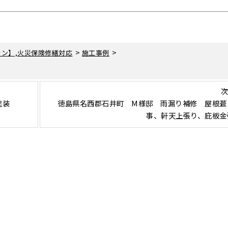
>
>
ン】,火災保険修繕対応
施工事例
次
塗装
徳島県名西郡石井町 M様邸 雨漏り補修 屋根葺
事、軒天上張り、庇板金