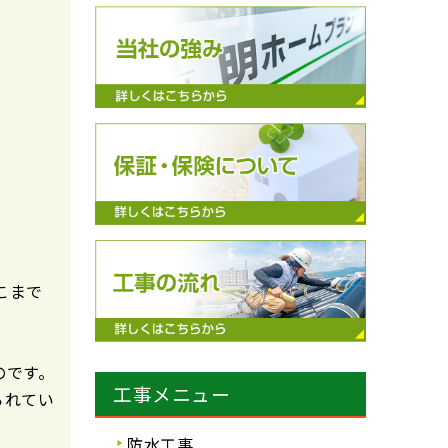
こまで
のです。
工事メニュー
られてい
防水工事