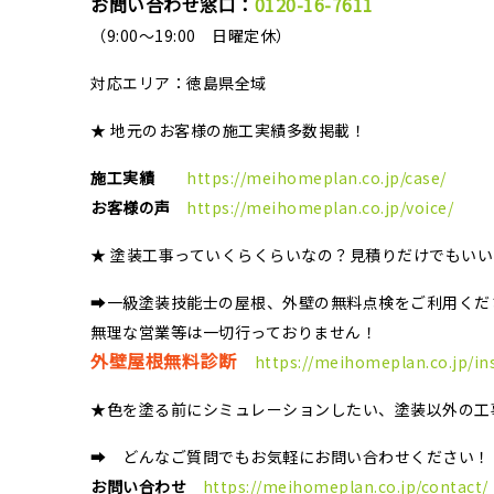
お問い合わせ窓口：
0120-16-7611
（9:00～19:00 日曜定休）
対応エリア：
徳島県全域
★ 地元のお客様の施工実績多数掲載！
施工実績
https://meihomeplan.co.jp/case/
お客様の声
https://meihomeplan.co.jp/voice/
★ 塗装工事っていくらくらいなの？見積りだけでもい
➡一級塗装技能士の屋根、外壁の無料点検をご利用くだ
無理な営業等は一切行っておりません！
外壁屋根無料診断
https://meihomeplan.co.jp/in
★色を塗る前にシミュレーションしたい、塗装以外の工
➡ どんなご質問でもお気軽にお問い合わせください！
お問い合わせ
https://meihomeplan.co.jp/contact/