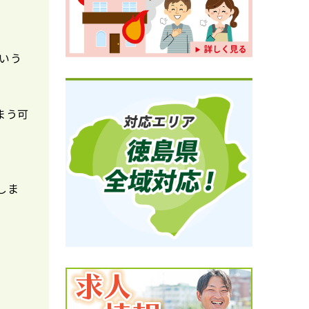
いう
まう可
しま