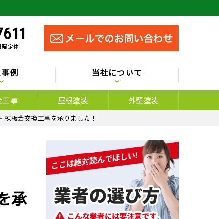
7611
 日曜定休
工事例
当社について
金工事
屋根塗装
外壁塗装
装・棟板金交換工事を承りました！
を承