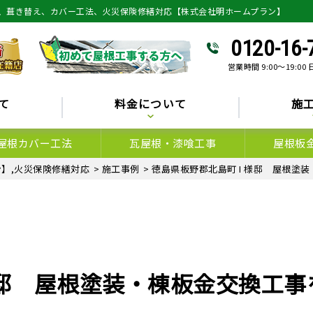
、葺き替え、カバー工法、火災保険修繕対応【株式会社明ホームプラン】
0120-16-
営業時間 9:00～19:00
て
料金について
施
屋根カバー工法
瓦屋根・漆喰工事
屋根板
】,火災保険修繕対応
>
施工事例
>
徳島県板野郡北島町 I 様邸 屋根塗
様邸 屋根塗装・棟板金交換工事