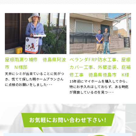
屋根
屋根塗装、棟板金交換、外壁
屋根葺き替え工事 瓦屋根
庇補
塗装 徳島県徳島市 N様
ら金属屋根へ 雨漏り修
5社くらい提案を聞きましたが、明ホー
K様
徳島県徳島市 S様
ムプランさんが一番丁寧にご対応くだ
ら、
台風のあと、雨の日に雨漏りして、ホ
さいました。 職人さん･･･
時庇
ームページで探して電話しました。 
てもらう･･･