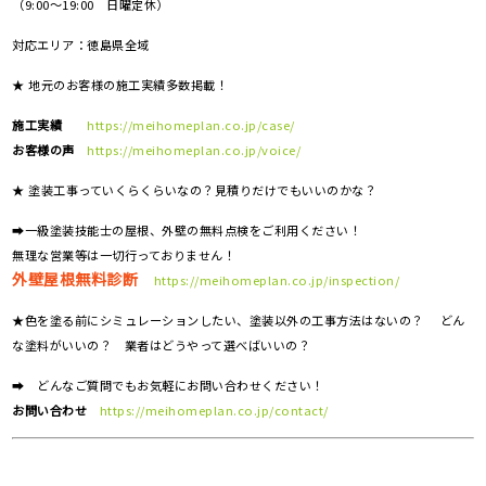
（9:00～19:00 日曜定休）
対応エリア：
徳島県全域
★ 地元のお客様の施工実績多数掲載！
施工実績
https://meihomeplan.co.jp/case/
お客様の声
https://meihomeplan.co.jp/voice/
★ 塗装工事っていくらくらいなの？見積りだけでもいいのかな？
➡一級塗装技能士の屋根、外壁の無料点検をご利用ください！
無理な営業等は一切行っておりません！
外壁屋根無料診断
https://meihomeplan.co.jp/inspection/
★色を塗る前にシミュレーションしたい、塗装以外の工事方法はないの？ どん
な塗料がいいの？ 業者はどうやって選べばいいの？
➡ どんなご質問でもお気軽にお問い合わせください！
お問い合わせ
https://meihomeplan.co.jp/contact/