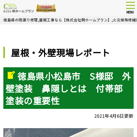
tog
nav
MENU
Skip
徳島県の雨漏り修理,屋根工事なら【株式会社明ホームプラン】,火災保険修繕
to
main
content
屋根・外壁現場レポート
徳島県小松島市 S様邸 外
壁塗装 鼻隠しとは 付帯部
塗装の重要性
2021年4月6日更新