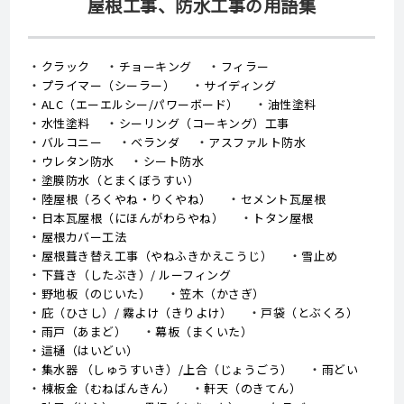
屋根工事、防水工事の用語集
クラック
チョーキング
フィラー
プライマー（シーラー）
サイディング
ALC（エーエルシー/パワーボード）
油性塗料
水性塗料
シーリング（コーキング）工事
バルコニー
ベランダ
アスファルト防水
ウレタン防水
シート防水
塗膜防水（とまくぼうすい）
陸屋根（ろくやね・りくやね）
セメント瓦屋根
日本瓦屋根（にほんがわらやね）
トタン屋根
屋根カバー工法
屋根葺き替え工事（やねふきかえこうじ）
雪止め
下葺き（したぶき）/ ルーフィング
野地板（のじいた）
笠木（かさぎ）
庇（ひさし）/ 霧よけ（きりよけ）
戸袋（とぶくろ）
雨戸（あまど）
幕板（まくいた）
這樋（はいどい）
集水器 （しゅうすいき）/上合（じょうごう）
雨どい
棟板金（むねばんきん）
軒天（のきてん）