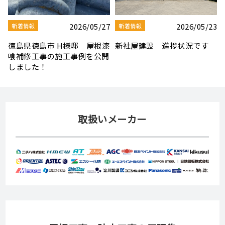
3
2026/08/03
2026/07/30
新着情報
新着情報
夏季休業のお知らせ
【社屋移転のお知らせ】
取扱いメーカー