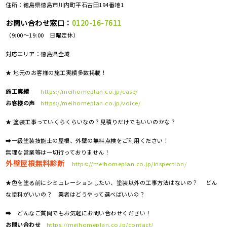
住所：徳島県徳島市川内町平石古田194番地1
お問い合わせ窓口：
0120-16-7611
（9:00～19:00 日曜定休）
対応エリア：
徳島県全域
★ 地元のお客様の施工実績多数掲載！
施工実績
https://meihomeplan.co.jp/case/
お客様の声
https://meihomeplan.co.jp/voice/
★ 塗装工事っていくらくらいなの？見積りだけでもいいのかな？
➡一級塗装技能士の屋根、外壁の無料点検をご利用ください！
無理な営業等は一切行っておりません！
外壁屋根無料診断
https://meihomeplan.co.jp/inspection/
★色を塗る前にシミュレーションしたい、塗装以外の工事方法はないの？ どん
な塗料がいいの？ 業者はどうやって選べばいいの？
➡ どんなご質問でもお気軽にお問い合わせください！
お問い合わせ
https://meihomeplan.co.jp/contact/