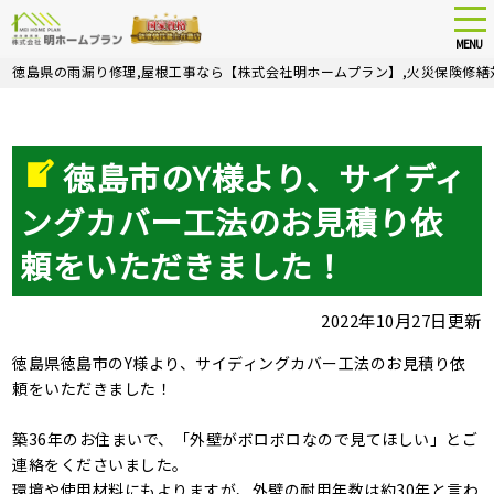
tog
nav
MENU
Skip
徳島県の雨漏り修理,屋根工事なら【株式会社明ホームプラン】,火災保険修繕
to
main
content
徳島市のY様より、サイディ
ングカバー工法のお見積り依
頼をいただきました！
2022年10月27日更新
徳島県徳島市のY様より、サイディングカバー工法のお見積り依
頼をいただきました！
築36年のお住まいで、「外壁がボロボロなので見てほしい」とご
連絡をくださいました。
環境や使用材料にもよりますが、外壁の耐用年数は約30年と言わ