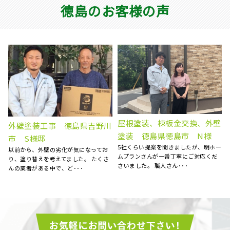
徳島のお客様の声
壁
屋根雨漏り補修 徳島県阿波
外壁塗装工事 徳島県阿波
市 N様邸
市 S様
ー
天井にシミが出来ていることに気がつ
自宅の外壁の劣化が気になり、塗装を
き、慌てて探した明ホームプランさん
お願いしました。 お見積りに来られた
に点検のお願いをしました･･･
際、とても丁寧に点検を･･･