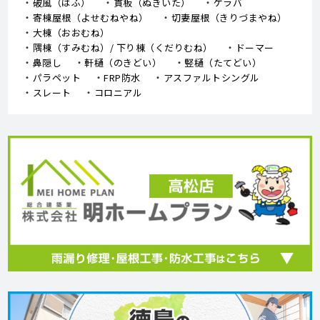
破風（はふ）
貫板（ぬきいた）
ケラバ
寄棟屋根（よせむねやね）
切妻屋根（きりづまやね）
大棟（おおむね）
隅棟（すみむね）/ 下り棟（くだりむね）
ドーマー
鼻隠し
軒樋（のきどい）
竪樋（たてどい）
パラペット
FRP防水
アスファルトシングル
スレート
コロニアル