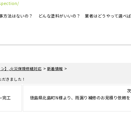
spection/
事方法はないの？ どんな塗料がいいの？ 業者はどうやって選べ
>
>
ン】,火災保険修繕対応
新着情報
ただきました！
次
～完工
徳島県北島町N様より、雨漏り補修のお見積り依頼を