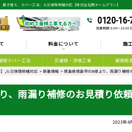
、葺き替え、カバー工法、火災保険修繕対応【株式会社明ホームプラン】
0120-16-
営業時間 9:00～19:00
て
料金について
施
屋根カバー工法
瓦屋根・漆喰工事
屋根板
】,火災保険修繕対応
>
新着情報
>
徳島県徳島市のB様より、雨漏り補修
り、雨漏り補修のお見積り依
2023年