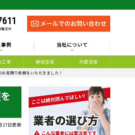
7611
 日曜定休
工事例
当社について
金工事
屋根塗装
外壁塗装
のお見積り依頼をいただきました！
頼を
4月27日更新