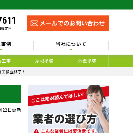
7611
 日曜定休
工事例
当社について
金工事
屋根塗装
外壁塗装
竣工検査終了！
2月22日更新