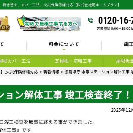
、葺き替え、カバー工法、火災保険修繕対応【株式会社明ホームプラン】
0120-16-
営業時間 9:00～19:00
て
料金について
施
屋根カバー工法
瓦屋根・漆喰工事
屋根板
】,火災保険修繕対応
>
新着情報
>
徳島県庁 水素ステーション解体工事 
ション解体工事 竣工検査終了！
2025年1
竣工検査を無事に終える事ができました。
解体工事』です。