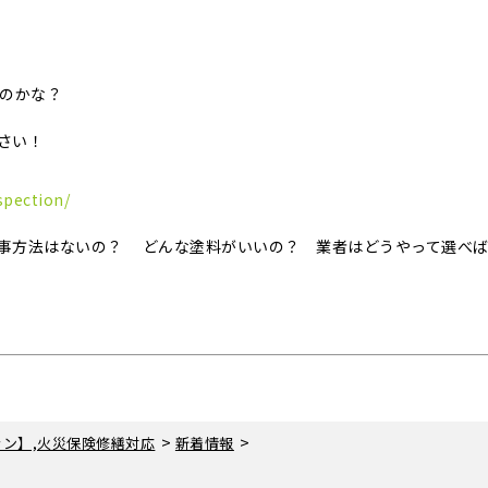
いのかな？
さい！
spection/
事方法はないの？ どんな塗料がいいの？ 業者はどうやって選べ
>
>
ン】,火災保険修繕対応
新着情報