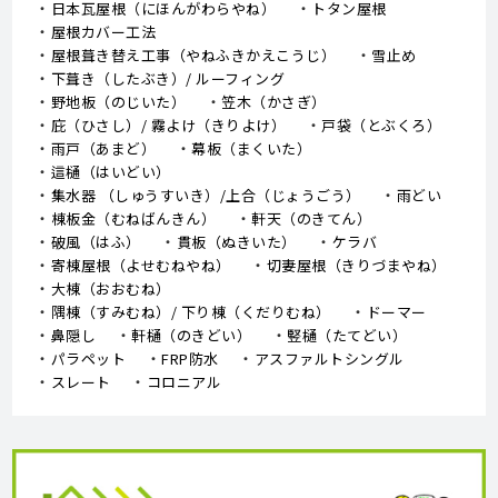
日本瓦屋根（にほんがわらやね）
トタン屋根
屋根カバー工法
屋根葺き替え工事（やねふきかえこうじ）
雪止め
下葺き（したぶき）/ ルーフィング
野地板（のじいた）
笠木（かさぎ）
庇（ひさし）/ 霧よけ（きりよけ）
戸袋（とぶくろ）
雨戸（あまど）
幕板（まくいた）
這樋（はいどい）
集水器 （しゅうすいき）/上合（じょうごう）
雨どい
棟板金（むねばんきん）
軒天（のきてん）
破風（はふ）
貫板（ぬきいた）
ケラバ
寄棟屋根（よせむねやね）
切妻屋根（きりづまやね）
大棟（おおむね）
隅棟（すみむね）/ 下り棟（くだりむね）
ドーマー
鼻隠し
軒樋（のきどい）
竪樋（たてどい）
パラペット
FRP防水
アスファルトシングル
スレート
コロニアル