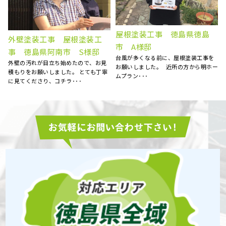
徳島県板野郡北島町 S様
外壁塗装工事 徳島県吉野川
邸 屋根補修補強工事
市 S様邸
大変お世話になりました。 エアコン
以前から、外壁の劣化が気になってお
ー
等、またお願い致します。 大満足で
り、塗り替えを考えてました。 たくさ
す！！ ･･･
んの業者がある中で、ど･･･