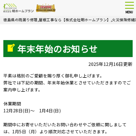
tog
nav
MENU
Skip
徳島県の雨漏り修理,屋根工事なら【株式会社明ホームプラン】,火災保険修繕
to
main
content
年末年始のお知らせ
2025年12月16日更新
平素は格別のご愛顧を賜り厚く御礼申し上げます。
弊社では下記の期間、年末年始休業とさせていただきますのでご
案内申し上げます。
休業期間
12月28日(日)～ 1月4日(日)
期間中にお寄せいただいたお問い合わせやご依頼に関しまして
は、1月5日（月）より順次対応させていただきます。