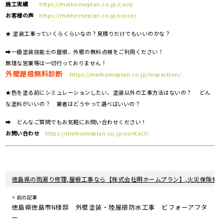
施工実績
https://meihomeplan.co.jp/case/
お客様の声
https://meihomeplan.co.jp/voice/
★ 塗装工事っていくらくらいなの？見積りだけでもいいのかな？
➡一級塗装技能士の屋根、外壁の無料点検をご利用ください！
無理な営業等は一切行っておりません！
外壁屋根無料診断
https://meihomeplan.co.jp/inspection/
★色を塗る前にシミュレーションしたい、塗装以外の工事方法はないの？ どん
な塗料がいいの？ 業者はどうやって選べばいいの？
➡ どんなご質問でもお気軽にお問い合わせください！
お問い合わせ
https://meihomeplan.co.jp/contact/
徳島県の雨漏り修理,屋根工事なら【株式会社明ホームプラン】,火災保険修
< 前の記事
徳島県徳島市N様邸 外壁塗装・陸屋根防水工事 ビフォーアフタ
ー