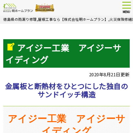
tog
nav
MENU
Skip
徳島県の雨漏り修理,屋根工事なら【株式会社明ホームプラン】,火災保険修繕
to
main
content
アイジー工業 アイジーサ
イディング
2020年8月21日更新
金属板と断熱材をひとつにした独自の
サンドイッチ構造
アイジー工業 アイジーサ
イディング