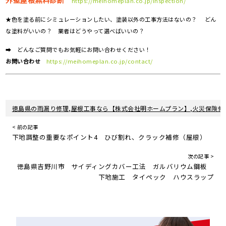
外壁屋根無料診断
https://meihomeplan.co.jp/inspection/
★色を塗る前にシミュレーションしたい、塗装以外の工事方法はないの？ どん
な塗料がいいの？ 業者はどうやって選べばいいの？
➡ どんなご質問でもお気軽にお問い合わせください！
お問い合わせ
https://meihomeplan.co.jp/contact/
徳島県の雨漏り修理,屋根工事なら【株式会社明ホームプラン】,火災保険修
< 前の記事
下地調整の重要なポイント4 ひび割れ、クラック補修（屋根）
次の記事 >
徳島県吉野川市 サイディングカバー工法 ガルバリウム鋼板
下地施工 タイペック ハウスラップ