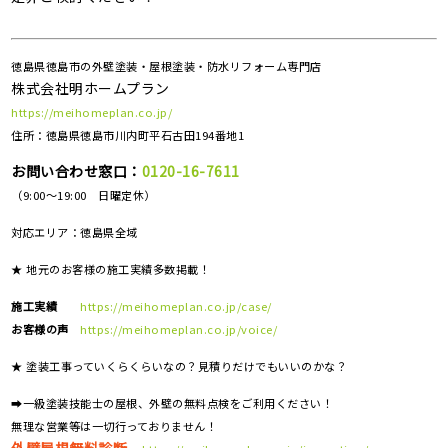
徳島県徳島市の外壁塗装・屋根塗装・防水リフォーム専門店
株式会社明ホームプラン
https://meihomeplan.co.jp/
住所：徳島県徳島市川内町平石古田194番地1
お問い合わせ窓口：
0120-16-7611
（9:00～19:00 日曜定休）
対応エリア：
徳島県全域
★ 地元のお客様の施工実績多数掲載！
施工実績
https://meihomeplan.co.jp/case/
お客様の声
https://meihomeplan.co.jp/voice/
★ 塗装工事っていくらくらいなの？見積りだけでもいいのかな？
➡一級塗装技能士の屋根、外壁の無料点検をご利用ください！
無理な営業等は一切行っておりません！